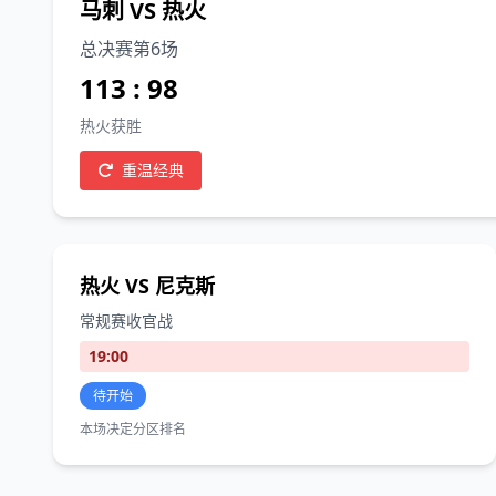
马刺 VS 热火
总决赛第6场
113 : 98
热火获胜
重温经典
热火 VS 尼克斯
常规赛收官战
19:00
待开始
本场决定分区排名