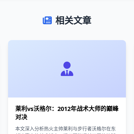
相关文章
莱利vs沃格尔：2012年战术大师的巅峰
对决
本文深入分析热火主帅莱利与步行者沃格尔在东