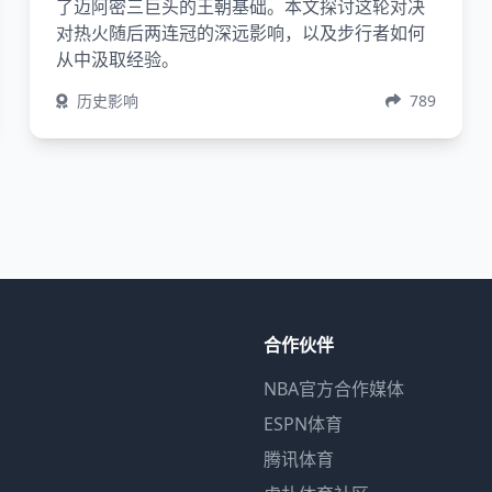
了迈阿密三巨头的王朝基础。本文探讨这轮对决
对热火随后两连冠的深远影响，以及步行者如何
从中汲取经验。
历史影响
789
合作伙伴
NBA官方合作媒体
ESPN体育
腾讯体育