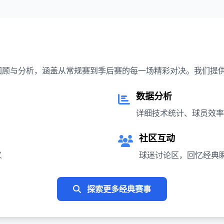
度回顾与分析，涵盖从常规赛到季后赛的每一场精彩对决。我们提
数据分析
详细技术统计、球员效率
社区互动
义
球迷讨论区，回忆经典
探索更多经典赛事