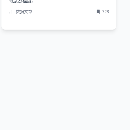
的激烈程度。
数据文章
723