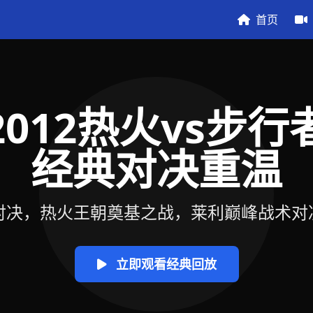
首页
2012热火vs步行
经典对决重温
峰对决，热火王朝奠基之战，莱利巅峰战术对
立即观看经典回放