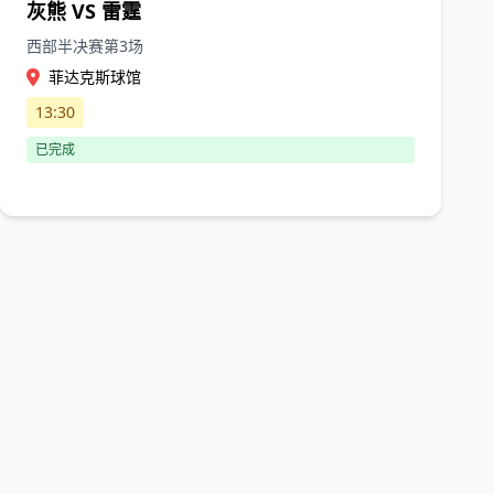
灰熊 VS 雷霆
西部半决赛第3场
菲达克斯球馆
13:30
已完成